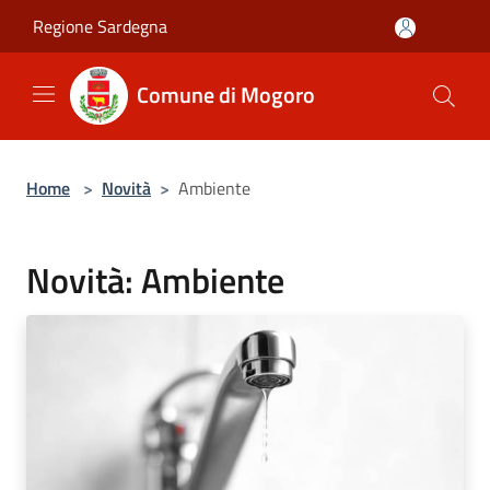
Salta al contenuto principale
Regione Sardegna
Comune di Mogoro
Home
>
Novità
>
Ambiente
Novità: Ambiente