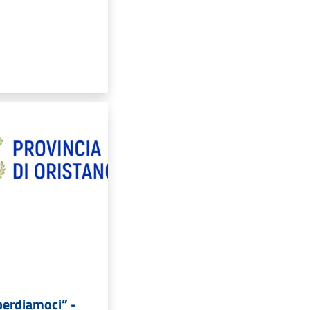
perdiamoci” -