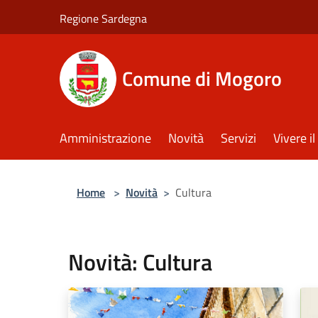
Salta al contenuto principale
Regione Sardegna
Comune di Mogoro
Amministrazione
Novità
Servizi
Vivere 
Home
>
Novità
>
Cultura
Novità: Cultura