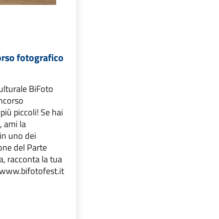
rso fotografico
ulturale BiFoto
ncorso
più piccoli! Se hai
 ami la
 in uno dei
one del Parte
a, racconta la tua
: www.bifotofest.it