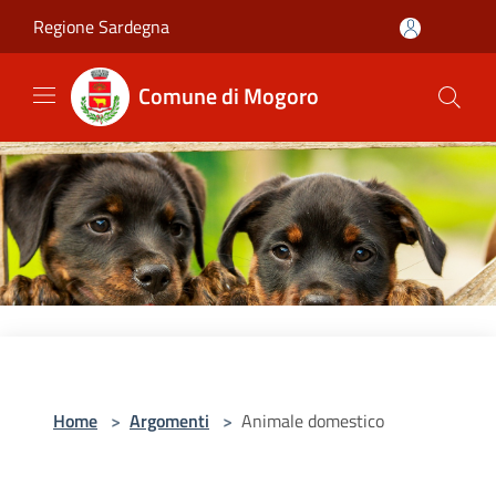
Salta al contenuto principale
Regione Sardegna
Comune di Mogoro
Home
>
Argomenti
>
Animale domestico