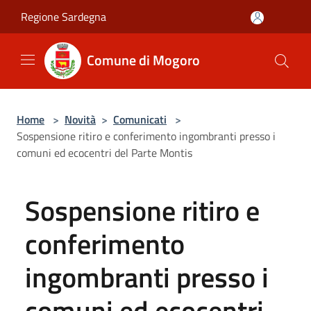
Salta al contenuto principale
Regione Sardegna
Comune di Mogoro
Home
>
Novità
>
Comunicati
>
Sospensione ritiro e conferimento ingombranti presso i
comuni ed ecocentri del Parte Montis
Sospensione ritiro e
conferimento
ingombranti presso i
comuni ed ecocentri