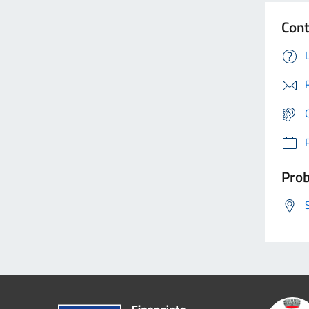
Cont
Prob