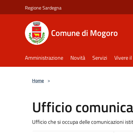
Salta al contenuto principale
Regione Sardegna
Comune di Mogoro
Amministrazione
Novità
Servizi
Vivere 
Home
>
Ufficio comunic
Ufficio che si occupa delle comunicazioni ist