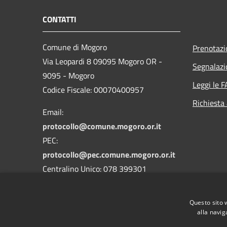
CONTATTI
Comune di Mogoro
Prenotaz
Via Leopardi 8 09095 Mogoro OR -
Segnalazi
9095 - Mogoro
Leggi le 
Codice Fiscale: 00070400957
Richiesta
Email:
protocollo@comune.mogoro.or.it
PEC:
protocollo@pec.comune.mogoro.or.it
Centralino Unico: 078 399301
Codice IPA: c_f272
Questo sito 
Codice Univoco: UFCMTQ
alla navig