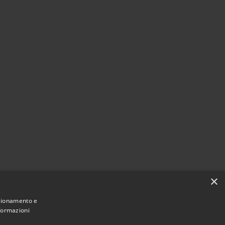
×
nzionamento e
nformazioni