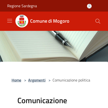
Salta al contenuto principale
Regione Sardegna
Comune di Mogoro
Home
>
Argomenti
>
Comunicazione politica
Comunicazione