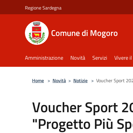
Salta al contenuto principale
Regione Sardegna
Comune di Mogoro
Amministrazione
Novità
Servizi
Vivere 
Home
>
Novità
>
Notizie
>
Voucher Sport 202
Voucher Sport 
"Progetto Più Sp