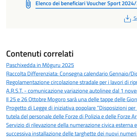
Elenco dei beneficiari Voucher Sport 2024
P
S
Contenuti correlati
Paschixedda in Mòguru 2025
Raccolta Differenziata: Consegna calendario Gennaio/D
Regolamentazione circolazione stradale per i lavori di ri
A.R.S.T. - comunicazione variazione autolinee dal 1 no
Il 25 e 26 Ottobre Mogoro sarà una delle tappe delle Gi
Progetto di Legge di iniziativa popolare “Disposizioni per
tutela del personale delle Forze di Polizia e delle Forze A
Servizio di rilevazione della numerazione civica estern
successiva installazione delle targhette dei nuovi numeri 