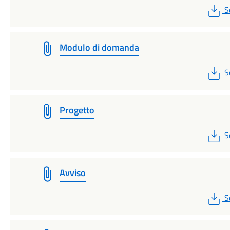
P
S
Modulo di domanda
P
S
Progetto
P
S
Avviso
P
S