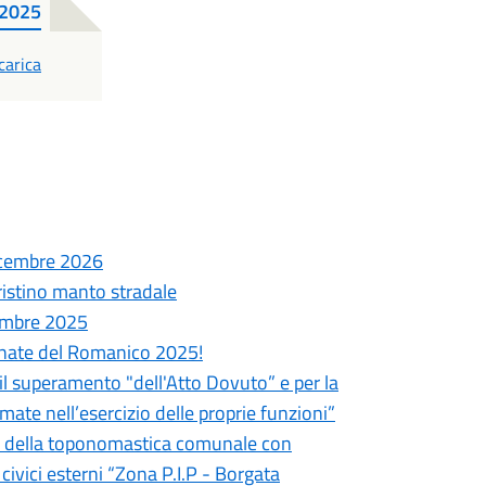
/2025
DF
carica
icembre 2026
pristino manto stradale
vembre 2025
ornate del Romanico 2025!
 il superamento "dell'Atto Dovuto” e per la
rmate nell’esercizio delle proprie funzioni”
a e della toponomastica comunale con
civici esterni “Zona P.I.P - Borgata