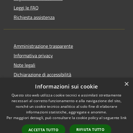
Leggi le FAQ
Richiesta assistenza
Amministrazione trasparente
Informativa privacy
Note legali
Dichiarazione di accessibilità
×
Obiettivi di accessibilità
Informazioni sui cookie
Questo sito web utilizza cookie tecnici e assimilati strettamente
necessari al corretto funzionamento e alla navigazione del sito,
nonché un cookie tecnico analitico al solo fine di elaborare
informazioni statistiche, aggregate e anonime.
RSS
Copyright © 2026 • Comune di
Per maggiori dettagli, può consultare la cookie policy al seguente
link
Accessibilità
Mogoro • Powered by
Privacy
Municipium
Accesso
•
RIFIUTA TUTTO
ACCETTA TUTTO