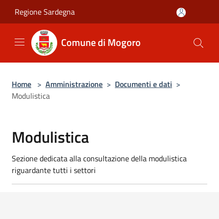
Salta al contenuto principale
Regione Sardegna
Comune di Mogoro
Home
>
Amministrazione
>
Documenti e dati
>
Modulistica
Modulistica
Sezione dedicata alla consultazione della modulistica
riguardante tutti i settori