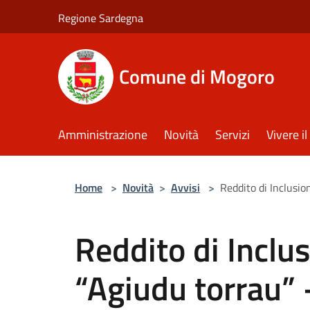
Salta al contenuto principale
Regione Sardegna
Comune di Mogoro
Amministrazione
Novità
Servizi
Vivere 
Home
>
Novità
>
Avvisi
>
Reddito di Inclusio
Reddito di Inclu
“Agiudu torrau” 