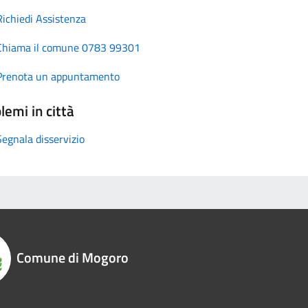
Richiedi Assistenza
Chiama il comune 0783 99301
Prenota un appuntamento
lemi in città
Segnala disservizio
Comune di Mogoro