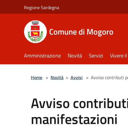
Salta al contenuto principale
Regione Sardegna
Comune di Mogoro
Amministrazione
Novità
Servizi
Vivere 
Home
>
Novità
>
Avvisi
>
Avviso contributi p
Avviso contributi
manifestazioni