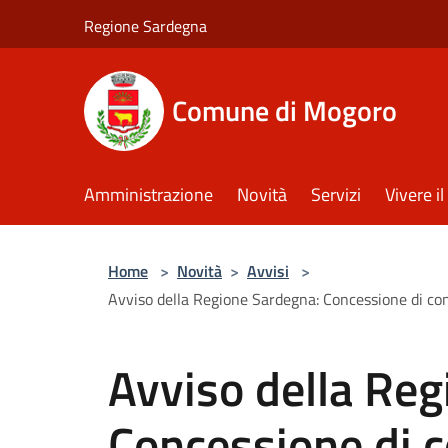
Salta al contenuto principale
Regione Sardegna
Comune di Mogoro
Amministrazione
Novità
Servizi
Vivere 
Home
>
Novità
>
Avvisi
>
Avviso della Regione Sardegna: Concessione di con
Avviso della Reg
Concessione di co