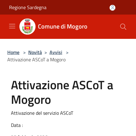
Salta al contenuto principale
Regione Sardegna
Comune di Mogoro
Home
>
Novità
>
Avvisi
>
Attivazione ASCoT a Mogoro
Attivazione ASCoT a
Mogoro
Attivazione del servizio ASCoT
Data :