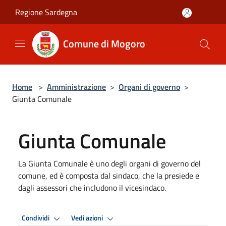
Salta al contenuto principale
Regione Sardegna
Comune di Mogoro
Home
>
Amministrazione
>
Organi di governo
>
Giunta Comunale
Giunta Comunale
La Giunta Comunale è uno degli organi di governo del
comune, ed è composta dal sindaco, che la presiede e
dagli assessori che includono il vicesindaco.
Condividi
Vedi azioni