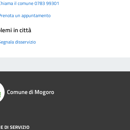
Chiama il comune 0783 99301
Prenota un appuntamento
lemi in città
Segnala disservizio
Comune di Mogoro
E DI SERVIZIO