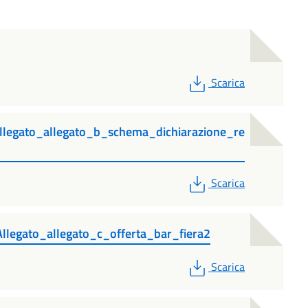
PDF
Scarica
egato_allegato_b_schema_dichiarazione_re
PDF
Scarica
egato_allegato_c_offerta_bar_fiera2
PDF
Scarica