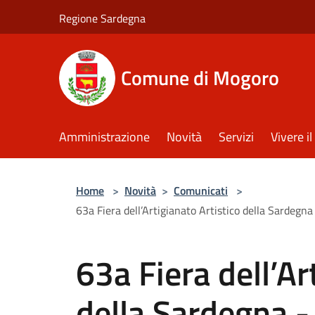
Salta al contenuto principale
Regione Sardegna
Comune di Mogoro
Amministrazione
Novità
Servizi
Vivere 
Home
>
Novità
>
Comunicati
>
63a Fiera dell’Artigianato Artistico della Sardegna
63a Fiera dell’Ar
della Sardegna -