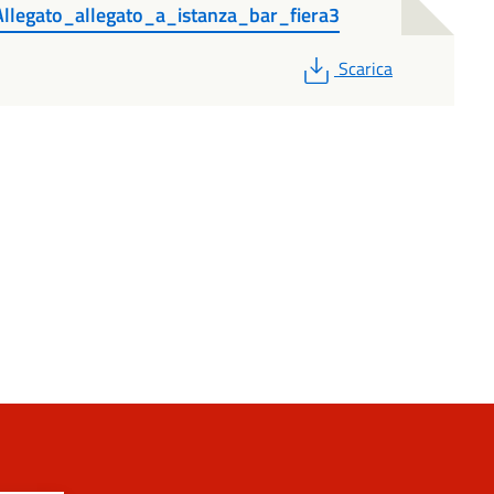
egato_allegato_a_istanza_bar_fiera3
PDF
Scarica