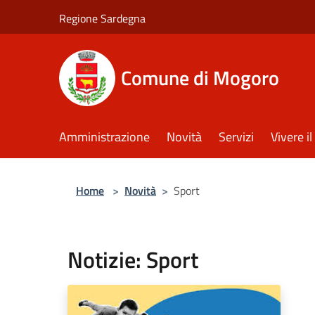
Salta al contenuto principale
Regione Sardegna
Comune di Mogoro
Amministrazione
Novità
Servizi
Vivere 
Home
>
Novità
>
Sport
Notizie: Sport