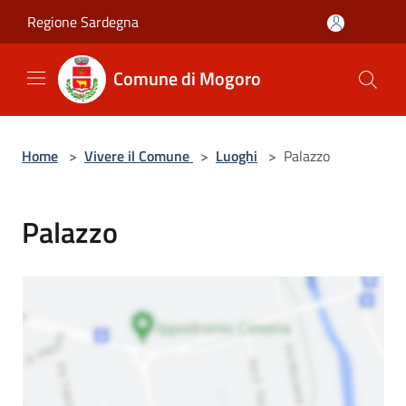
Salta al contenuto principale
Regione Sardegna
Comune di Mogoro
Home
>
Vivere il Comune
>
Luoghi
>
Palazzo
Palazzo