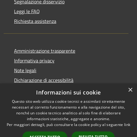
Segnalazione disservizio
Leggi le FAQ
Richiesta assistenza
Amministrazione trasparente
Informativa privacy
Note legali
Dichiarazione di accessibilità
×
Obiettivi di accessibilità
Informazioni sui cookie
Questo sito web utilizza cookie tecnici e assimilati strettamente
necessari al corretto funzionamento e alla navigazione del sito,
nonché un cookie tecnico analitico al solo fine di elaborare
informazioni statistiche, aggregate e anonime.
RSS
Copyright © 2026 • Comune di
Per maggiori dettagli, può consultare la cookie policy al seguente
link
Accessibilità
Mogoro • Powered by
Privacy
Municipium
Accesso
•
RIFIUTA TUTTO