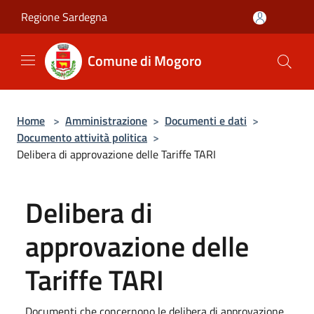
Salta al contenuto principale
Regione Sardegna
Comune di Mogoro
Home
>
Amministrazione
>
Documenti e dati
>
Documento attività politica
>
Delibera di approvazione delle Tariffe TARI
Delibera di
approvazione delle
Tariffe TARI
Documenti che concernono le delibera di approvazione