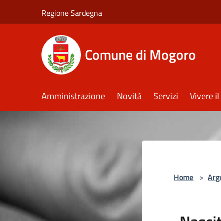
Salta al contenuto principale
Regione Sardegna
Comune di Mogoro
Amministrazione
Novità
Servizi
Vivere 
Home
>
Arg