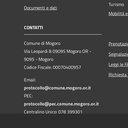
Turismo
Documenti e dati
Mobilità e
CONTATTI
Comune di Mogoro
Prenotaz
Via Leopardi 8 09095 Mogoro OR -
Segnalazi
9095 - Mogoro
Leggi le 
Codice Fiscale: 00070400957
Richiesta
Email:
protocollo@comune.mogoro.or.it
PEC:
protocollo@pec.comune.mogoro.or.it
Centralino Unico: 078 399301
Codice IPA: c_f272