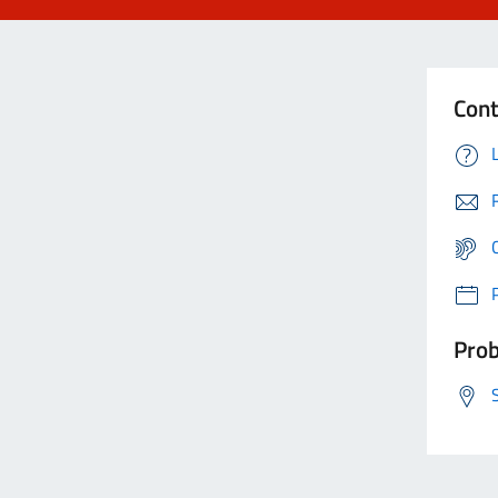
Cont
Prob