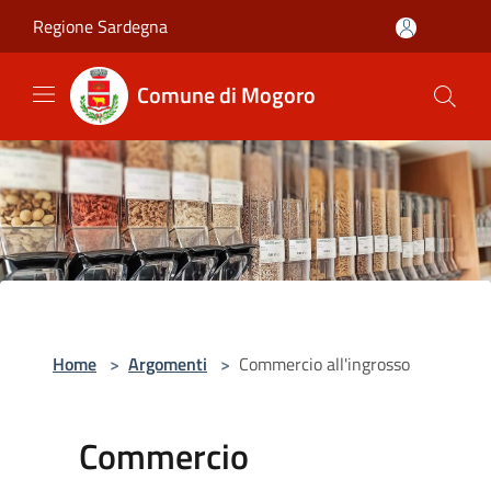
Salta al contenuto principale
Regione Sardegna
Comune di Mogoro
Home
>
Argomenti
>
Commercio all'ingrosso
Commercio