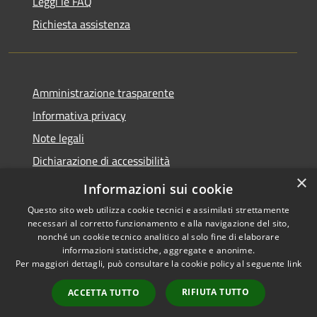
Leggi le FAQ
Richiesta assistenza
Amministrazione trasparente
Informativa privacy
Note legali
Dichiarazione di accessibilità
×
Obiettivi di accessibilità
Informazioni sui cookie
Questo sito web utilizza cookie tecnici e assimilati strettamente
necessari al corretto funzionamento e alla navigazione del sito,
nonché un cookie tecnico analitico al solo fine di elaborare
informazioni statistiche, aggregate e anonime.
RSS
Copyright © 2026 • Comune di
Per maggiori dettagli, può consultare la cookie policy al seguente
link
Accessibilità
Mogoro • Powered by
Privacy
Municipium
Accesso
•
RIFIUTA TUTTO
ACCETTA TUTTO
Cookie
redazione