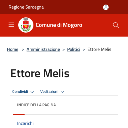
Salta al contenuto principale
Regione Sardegna
Comune di Mogoro
Home
>
Amministrazione
>
Politici
>
Ettore Melis
Ettore Melis
Condividi
Vedi azioni
INDICE DELLA PAGINA
Incarichi