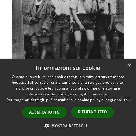
×
Informazioni sui cookie
Scolaresca del 1956. Si riconosce Efisia Maccioni e Maestra A
Questo sito web utilizza cookie tecnici e assimilati strettamente
necessari al corretto funzionamento e alla navigazione del sito,
nonché un cookie tecnico analitico al solo fine di elaborare
informazioni statistiche, aggregate e anonime.
Per maggiori dettagli, può consultare la cookie policy al seguente
link
RIFIUTA TUTTO
ACCETTA TUTTO
MOSTRA DETTAGLI