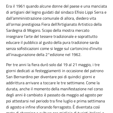
Era il 1961 quando alcune donne del paese e una manciata
di artigiani del legno guidati dal sindaco Efisio Lippi Serra e
dall’amministrazione comunale di allora, diedero vita
all’ormai prestigiosa Fiera dell’Artigianato Artistico della
Sardegna di Mogoro. Scopo della mostra mercato
insegnare l’arte del tessere tradizionale e soprattutto
educare il pubblico al gusto della pura tradizione sarda
senza sofisticazioni come si legge sul cartoncino d’invito
all’inaugurazione della 2°edizione nel 1962.
Per tre anni la fiera durò solo dal 19 al 21 maggio, i tre
giorni dedicati ai festeggiamenti in occasione del patrono
San Bernardino per diventare poi di quindici giorni e
addirittura arrivare a toccare le tre settimane. Come la
durata, anche il momento della manifestazione nel corso
degli anni è cambiato: è passato da maggio ad agosto per
poi attestarsi nel periodo tra fine luglio e prima settimana
di agosto e infine sfiorando ferragosto. È diventata così
meta di shopping e cultura per migliaia di turisti italiani e