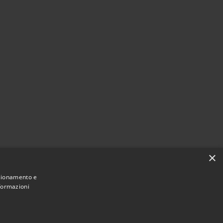
×
nzionamento e
nformazioni