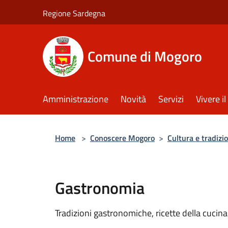
Salta al contenuto principale
Regione Sardegna
Comune di Mogoro
Amministrazione
Novità
Servizi
Vivere 
Home
>
Conoscere Mogoro
>
Cultura e tradizio
Gastronomia
Tradizioni gastronomiche, ricette della cucin