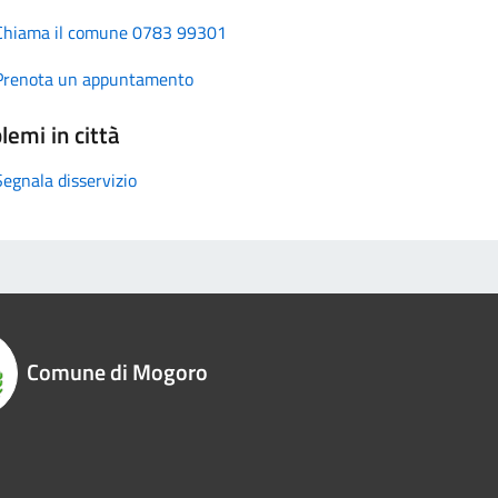
Chiama il comune 0783 99301
Prenota un appuntamento
lemi in città
Segnala disservizio
Comune di Mogoro