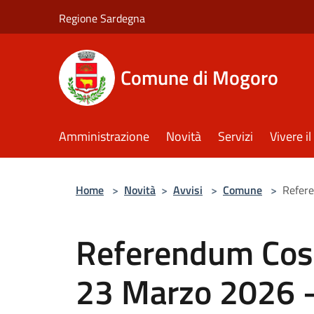
Salta al contenuto principale
Regione Sardegna
Comune di Mogoro
Amministrazione
Novità
Servizi
Vivere 
Home
>
Novità
>
Avvisi
>
Comune
>
Refere
Referendum Cost
23 Marzo 2026 –