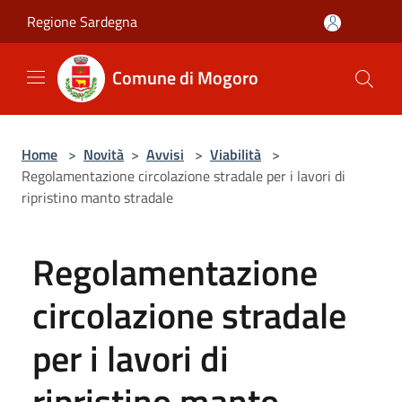
Salta al contenuto principale
Regione Sardegna
Comune di Mogoro
Home
>
Novità
>
Avvisi
>
Viabilità
>
Regolamentazione circolazione stradale per i lavori di
ripristino manto stradale
Regolamentazione
circolazione stradale
per i lavori di
ripristino manto